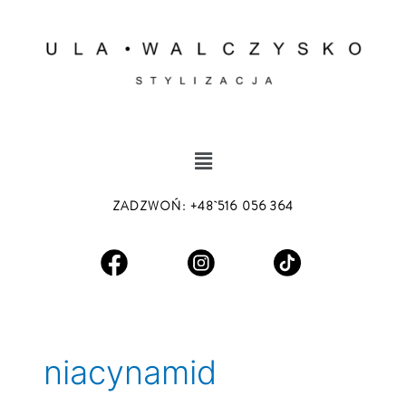
Skip
to
content
Menu
ZADZWOŃ
:
+48 516 056 364
niacynamid