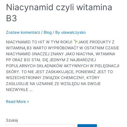
Niacynamid
Niacynamid czyli witamina
czyli
B3
witamina
B3
Zostaw komentarz
/
Blog
/ By
ulawalczysko
NIACYNAMID TO HIT W TYM ROKU!
JAKIE PRODUKTY Z
WITAMINĄ B3 WARTO WYPRÓBOWAĆ? W OSTATNIM CZASIE
NIACYNAMID (INACZEJ ZNANY JAKO NIACYNA, WITAMINA
PP ORAZ B3) STAŁ SIĘ JEDNYM Z NAJBARDZIEJ
POPULARNYCH SKŁADNIKÓW AKTYWNYCH W PIELĘGNACJI
SKÓRY. TO NIE JEST ZASKAKUJĄCE, PONIEWAŻ JEST TO
WSZECHSTRONNY ZWIĄZEK CHEMICZNY, KTÓRY
ZASŁUGUJE NA UZNANIE ZE WZGLĘDU NA SWOJE
NIEZWYKŁE …
Read More »
Szukaj