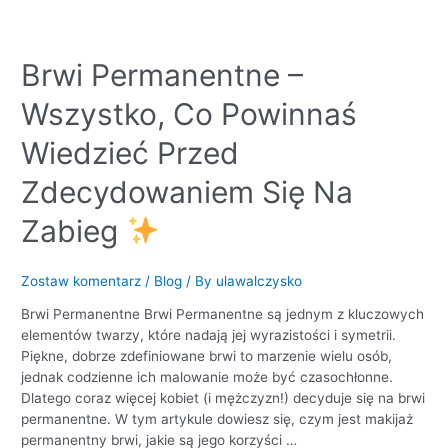
Brwi
Brwi Permanentne –
Permanentne
Wszystko, Co Powinnaś
–
Wszystko,
Wiedzieć Przed
Co
Powinnaś
Zdecydowaniem Się Na
Wiedzieć
Przed
Zabieg
Zdecydowaniem
Się
Na
Zostaw komentarz
/
Blog
/ By
ulawalczysko
Zabieg
Brwi Permanentne Brwi Permanentne są jednym z kluczowych
elementów twarzy, które nadają jej wyrazistości i symetrii.
Piękne, dobrze zdefiniowane brwi to marzenie wielu osób,
jednak codzienne ich malowanie może być czasochłonne.
Dlatego coraz więcej kobiet (i mężczyzn!) decyduje się na brwi
permanentne. W tym artykule dowiesz się, czym jest makijaż
permanentny brwi, jakie są jego korzyści …