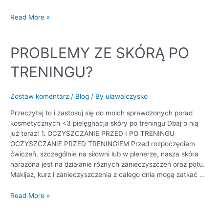
Read More »
PROBLEMY
PROBLEMY ZE SKÓRĄ PO
ZE
TRENINGU?
SKÓRĄ
PO
TRENINGU?
Zostaw komentarz
/
Blog
/ By
ulawalczysko
Przeczytaj to i zastosuj się do moich sprawdzonych porad
kosmetycznych <3 pielęgnacja skóry po treningu Dbaj o nią
już teraz! 1. OCZYSZCZANIE PRZED I PO TRENINGU
OCZYSZCZANIE PRZED TRENINGIEM Przed rozpoczęciem
ćwiczeń, szczególnie na siłowni lub w plenerze, nasza skóra
narażona jest na działanie różnych zanieczyszczeń oraz potu.
Makijaż, kurz i zanieczyszczenia z całego dnia mogą zatkać …
Read More »