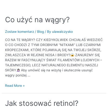
Co
Co użyć na wągry?
użyć
na
Zostaw komentarz
/
Blog
/ By
ulawalczysko
wągry?
CO NA TE WĄGRY? CZY KIEDYKOLWIEK CHCIAŁAŚ WIEDZIEĆ
O CO CHODZI Z TYMI DROBNYMI “NITKAMI” LUB CZARNYMI
KROPECZKAMI, KTÓRE POJAWIAJĄ SIĘ NA TWOJEJ SKÓRZE,
ZWŁASZCZA W REJONIE NOSA I BRODY?
ZANURZMY SIĘ
RAZEM W FASCYNUJĄCY ŚWIAT FILAMENTÓW ŁOJOWYCH –
TAJEMNICZEGO, LECZ NATURALNEGO ELEMENTU NASZEJ
SKÓRY
Aby umówić się na wizytę i skutecznie usunąć
wągry poniżej …
Read More »
Jak
Jak stosować retinol?
stosować