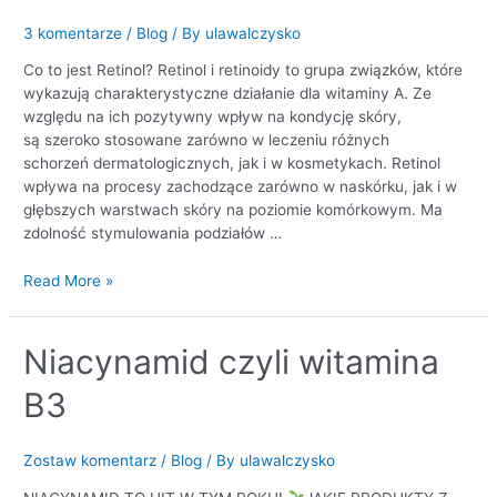
retinol?
3 komentarze
/
Blog
/ By
ulawalczysko
Co to jest Retinol? Retinol i retinoidy to grupa związków, które
wykazują charakterystyczne działanie dla witaminy A. Ze
względu na ich pozytywny wpływ na kondycję skóry,
są szeroko stosowane zarówno w leczeniu różnych
schorzeń dermatologicznych, jak i w kosmetykach. Retinol
wpływa na procesy zachodzące zarówno w naskórku, jak i w
głębszych warstwach skóry na poziomie komórkowym. Ma
zdolność stymulowania podziałów …
Read More »
Niacynamid
Niacynamid czyli witamina
czyli
B3
witamina
B3
Zostaw komentarz
/
Blog
/ By
ulawalczysko