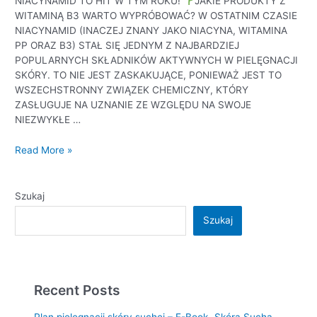
NIACYNAMID TO HIT W TYM ROKU!
JAKIE PRODUKTY Z
WITAMINĄ B3 WARTO WYPRÓBOWAĆ? W OSTATNIM CZASIE
NIACYNAMID (INACZEJ ZNANY JAKO NIACYNA, WITAMINA
PP ORAZ B3) STAŁ SIĘ JEDNYM Z NAJBARDZIEJ
POPULARNYCH SKŁADNIKÓW AKTYWNYCH W PIELĘGNACJI
SKÓRY. TO NIE JEST ZASKAKUJĄCE, PONIEWAŻ JEST TO
WSZECHSTRONNY ZWIĄZEK CHEMICZNY, KTÓRY
ZASŁUGUJE NA UZNANIE ZE WZGLĘDU NA SWOJE
NIEZWYKŁE …
Read More »
Szukaj
Szukaj
Recent Posts
Plan pielęgnacji skóry suchej – E-Book „Skóra Sucha