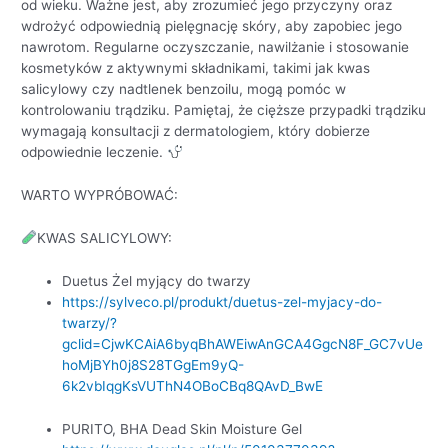
od wieku. Ważne jest, aby zrozumieć jego przyczyny oraz
wdrożyć odpowiednią pielęgnację skóry, aby zapobiec jego
nawrotom. Regularne oczyszczanie, nawilżanie i stosowanie
kosmetyków z aktywnymi składnikami, takimi jak kwas
salicylowy czy nadtlenek benzoilu, mogą pomóc w
kontrolowaniu trądziku. Pamiętaj, że cięższe przypadki trądziku
wymagają konsultacji z dermatologiem, który dobierze
odpowiednie leczenie.
WARTO WYPRÓBOWAĆ:
KWAS SALICYLOWY:
Duetus Żel myjący do twarzy
https://sylveco.pl/produkt/duetus-zel-myjacy-do-
twarzy/?
gclid=CjwKCAiA6byqBhAWEiwAnGCA4GgcN8F_GC7vUe
hoMjBYh0j8S28TGgEm9yQ-
6k2vbIqgKsVUThN4OBoCBq8QAvD_BwE
PURITO, BHA Dead Skin Moisture Gel