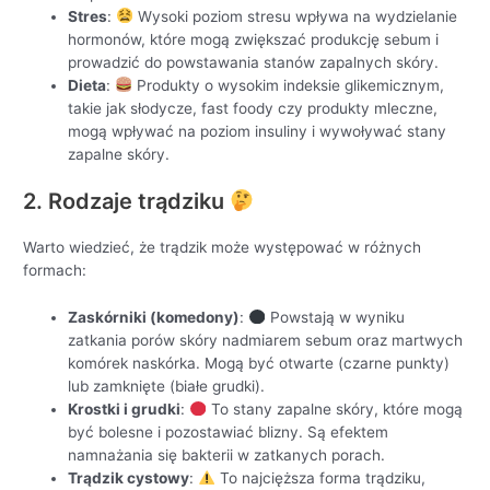
Stres
:
Wysoki poziom stresu wpływa na wydzielanie
hormonów, które mogą zwiększać produkcję sebum i
prowadzić do powstawania stanów zapalnych skóry.
Dieta
:
Produkty o wysokim indeksie glikemicznym,
takie jak słodycze, fast foody czy produkty mleczne,
mogą wpływać na poziom insuliny i wywoływać stany
zapalne skóry.
2. Rodzaje trądziku
Warto wiedzieć, że trądzik może występować w różnych
formach:
Zaskórniki (komedony)
:
Powstają w wyniku
zatkania porów skóry nadmiarem sebum oraz martwych
komórek naskórka. Mogą być otwarte (czarne punkty)
lub zamknięte (białe grudki).
Krostki i grudki
:
To stany zapalne skóry, które mogą
być bolesne i pozostawiać blizny. Są efektem
namnażania się bakterii w zatkanych porach.
Trądzik cystowy
:
To najcięższa forma trądziku,