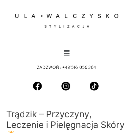
Skip
Nawigacja
to
wpisu
content
Menu
ZADZWOŃ
:
+48 516 056 364
Trądzik – Przyczyny,
Leczenie i Pielęgnacja Skóry