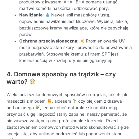
produktów z kwasami AHA i BHA pomaga usunąć
martwe komórki naskórka i odblokować pory.
Nawilżanie
:
Nawet jeśli masz skórę tłustą,
odpowiednie nawilżenie jest kluczowe. Wybieraj lekkie,
beztłuszczowe kremy nawilżające, które nie zapychają
porów.
Ochrona przeciwsłoneczna
:
Promieniowanie UV
może pogarszać stan skóry i prowadzić do powstawania
przebarwień. Stosowanie kremu z filtrem SPF jest
koniecznością w każdej rutynie pielęgnacyjnej.
4. Domowe sposoby na trądzik – czy
warto?
Wielu ludzi szuka domowych sposobów na trądzik, takich jak
maseczki z miodem
, aloesem
czy olejkiem z drzewa
herbacianego
, jednak choć naturalne składniki mogą
przynosić ulgę i łagodzić stany zapalne, należy pamiętać, że
nie zawsze zastępują one profesjonalne leczenie. Przed
zastosowaniem domowych metod warto skonsultować się ze
specjalistą, aby uniknąć podrażnień lub pogorszenia stanu