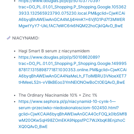
https://www.douglas.pl/pl/p/5010377039?
trac=DO_PL.01.01_Shopping.P_Shopping.Google.105362
3933.132565923790.075230.local.PM&gclid=CjwKCAi
A6byqBhAWEiwAnGCA4MJj4HmK1x6VjfG1Pd7f3MWER
MgwtYyY7-UkLfAC7eWC6rk6NQM22hoCjkIQAvD_BwE
NIACYNAMID:
Hagi Smart B serum z niacynamidem
https://www.douglas.pl/pl/p/5010862089?
trac=DO_PL.01.01_Shopping.P_Shopping.Google.149995
87817.131589877187.1030353.online.PM&gclid=CjwKCAi
A6byqBhAWEiwAnGCA4NaMeLh_FTolMBRU3VNoeXET7
tHMeeL52n-vV8kBEoo3YmNElONOwBoCtOEQAvD_BwE
The Ordinary Niacinamide 10% + Zinc 1%
https://www.sephora.pl/p/niacynamid-10-cynk-1—
serum-przeciwko-niedoskonalosciom-502450.html?
gclid=CjwKCAiA6byqBhAWEiwAnGCA4OcFOQ_k0lbSMf8
wM20OKwSqH98ZOmEKA9NppsfPC7WJXbqK8EnjzhoC
XQ0QAvD_BwE