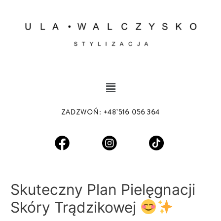
Skip
Nawigacja
to
wpisu
content
Menu
ZADZWOŃ
:
+48 516 056 364
Skuteczny Plan Pielęgnacji
Skóry Trądzikowej